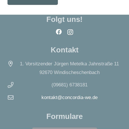
weist
mehrere
Folgt uns!
Varianten
auf.
Die
Optionen
Kontakt
können
auf
1. Vorsitzender Jürgen Metelka Jahnstraße 11
der
92670 Windischeschenbach
Produktseite
(09681) 6738181
gewählt
werden
kontakt@concordia-we.de
Formulare