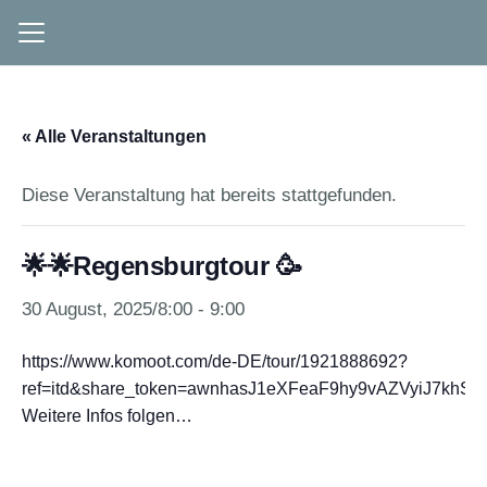
« Alle Veranstaltungen
Diese Veranstaltung hat bereits stattgefunden.
🌟🌟Regensburgtour 🥳
30 August, 2025/8:00
-
9:00
https://www.komoot.com/de-DE/tour/1921888692?
ref=itd&share_token=awnhasJ1eXFeaF9hy9vAZVyiJ7khSD
Weitere Infos folgen…