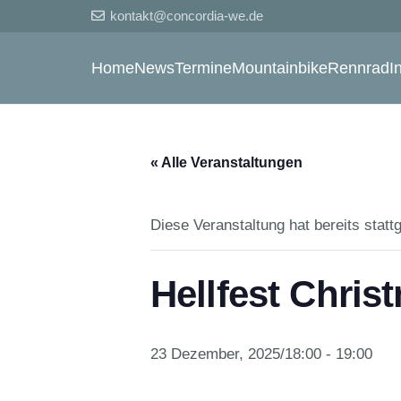
kontakt@concordia-we.de
Home
News
Termine
Mountainbike
Rennrad
I
« Alle Veranstaltungen
Diese Veranstaltung hat bereits statt
Hellfest Chris
23 Dezember, 2025/18:00
-
19:00