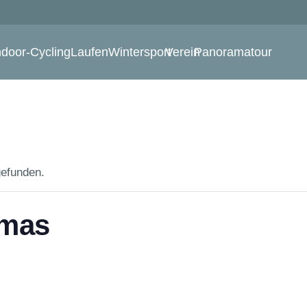
ndoor-Cycling
Laufen
Wintersport
Verein
Panoramatour
gefunden.
tmas