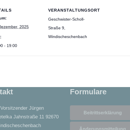
TAILS
VERANSTALTUNGSORT
um:
Geschwister-Scholl-
Dezember, 2025
Straße 9,
Windischeschenbach
:
00 - 19:00
takt
Formulare
 Vorsitzender Jürgen
Beitrittserklärung
telka Jahnstraße 11 92670
ndischeschenbach
Änderungsmitteilung