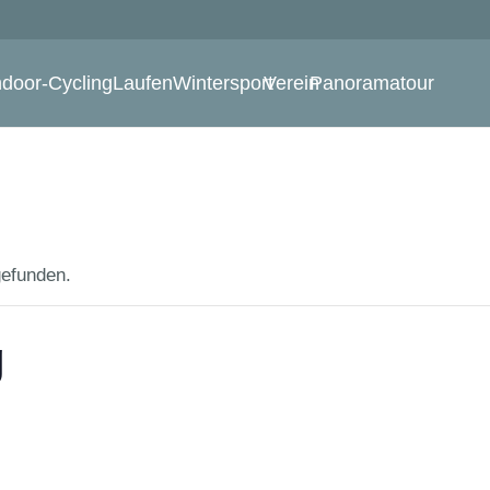
ndoor-Cycling
Laufen
Wintersport
Verein
Panoramatour
gefunden.
g