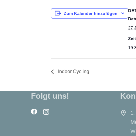
DE
Zum Kalender hinzufügen
Dat
27 
Zeit
19:
Indoor Cycling
Folgt uns!
Kon
1.
Me
Wi