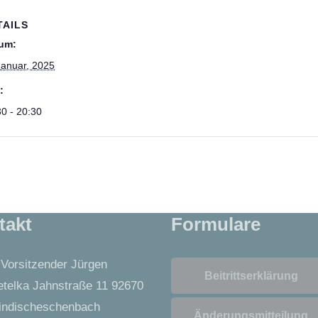
TAILS
um:
Januar, 2025
:
30 - 20:30
takt
Formulare
 Vorsitzender Jürgen
Beitrittserklärung
telka Jahnstraße 11 92670
ndischeschenbach
Änderungsmitteilung