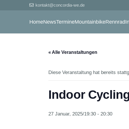
kontakt@concordia-we.de
Home
News
Termine
Mountainbike
Rennrad
I
« Alle Veranstaltungen
Diese Veranstaltung hat bereits statt
Indoor Cyclin
27 Januar, 2025/19:30
-
20:30