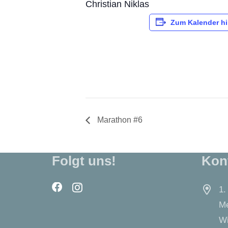
Christian Niklas
Zum Kalender h
Marathon #6
Folgt uns!
Kon
1.
Me
Wi