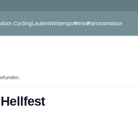
ndoor-Cycling
Laufen
Wintersport
Verein
Panoramatour
gefunden.
Hellfest