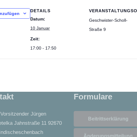
DETAILS
VERANSTALTUNGS
inzufügen
Datum:
Geschwister-Scholl-
10 Januar
Straße 9
Zeit:
17:00 - 17:50
takt
Formulare
 Vorsitzender Jürgen
Beitrittserklärung
telka Jahnstraße 11 92670
ndischeschenbach
Änderungsmitteilung