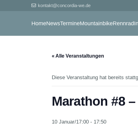
kontakt@concordia-we.de
Home
News
Termine
Mountainbike
Rennrad
I
« Alle Veranstaltungen
Diese Veranstaltung hat bereits statt
Marathon #8 – 
10 Januar/17:00
-
17:50