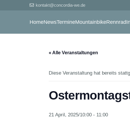
kontakt@concordia-we.de
Home
News
Termine
Mountainbike
Rennrad
I
« Alle Veranstaltungen
Diese Veranstaltung hat bereits statt
Ostermontagst
21 April, 2025/10:00
-
11:00