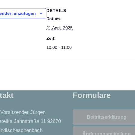
DETAILS
ender hinzufügen
Datum:
21 April, 2025
Zeit:
10:00 - 11:00
takt
Formulare
 Vorsitzender Jürgen
Beitrittserklärung
telka Jahnstraße 11 92670
ndischeschenbach
Änderungsmitteilung