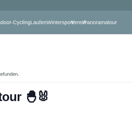
ndoor-Cycling
Laufen
Wintersport
Verein
Panoramatour
gefunden.
our 🐣🐰