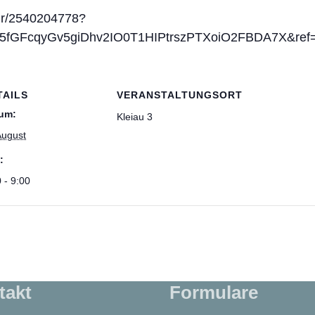
ur/2540204778?
5fGFcqyGv5giDhv2IO0T1HIPtrszPTXoiO2FBDA7X&ref=
TAILS
VERANSTALTUNGSORT
um:
Kleiau 3
August
:
 - 9:00
takt
Formulare