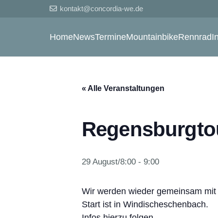
kontakt@concordia-we.de
Home
News
Termine
Mountainbike
Rennrad
I
« Alle Veranstaltungen
Regensburgto
29 August/8:00
-
9:00
Wir werden wieder gemeinsam mit
Start ist in Windischeschenbach.
Infos hierzu folgen.