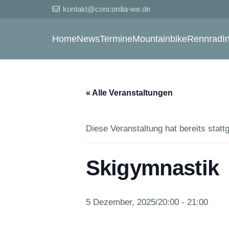
kontakt@concordia-we.de
Home
News
Termine
Mountainbike
Rennrad
I
« Alle Veranstaltungen
Diese Veranstaltung hat bereits statt
Skigymnastik
5 Dezember, 2025/20:00
-
21:00