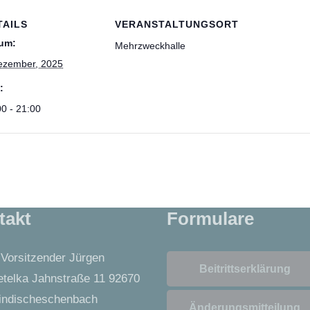
TAILS
VERANSTALTUNGSORT
um:
Mehrzweckhalle
ezember, 2025
:
00 - 21:00
takt
Formulare
 Vorsitzender Jürgen
Beitrittserklärung
telka Jahnstraße 11 92670
ndischeschenbach
Änderungsmitteilung