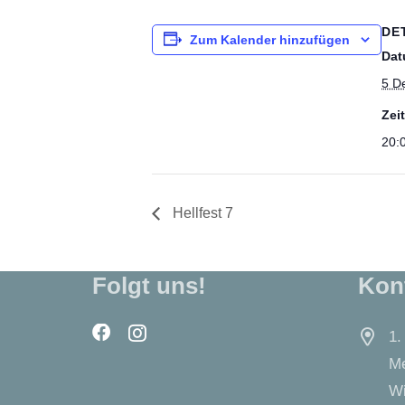
DE
Zum Kalender hinzufügen
Dat
5 D
Zeit
20:
Hellfest 7
Folgt uns!
Kon
1.
Me
Wi