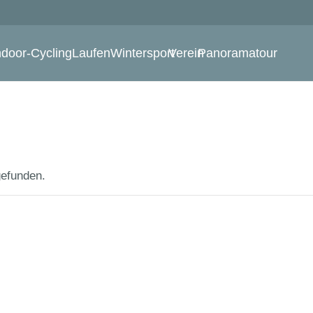
ndoor-Cycling
Laufen
Wintersport
Verein
Panoramatour
gefunden.