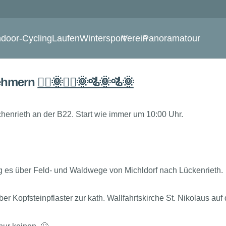
ndoor-Cycling
Laufen
Wintersport
Verein
Panoramatour
nehmern
🚵‍♀️🌞🚵‍♀️🌞🚵🌞🚵🌞
chenrieth an der B22. Start wie immer um 10:00 Uhr.
ng es über Feld- und Waldwege von Michldorf nach Lückenrieth.
ber Kopfsteinpflaster zur kath. Wallfahrtskirche St. Nikolaus 