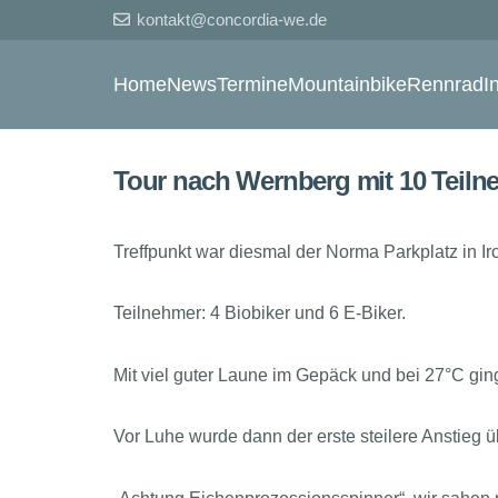
kontakt@concordia-we.de
Home
News
Termine
Mountainbike
Rennrad
I
Tour nach Wernberg mit 10 Teil
Treffpunkt war diesmal der Norma Parkplatz in Ir
Teilnehmer: 4 Biobiker und 6 E-Biker.
Mit viel guter Laune im Gepäck und bei 27°C gi
Vor Luhe wurde dann der erste steilere Anstieg ü