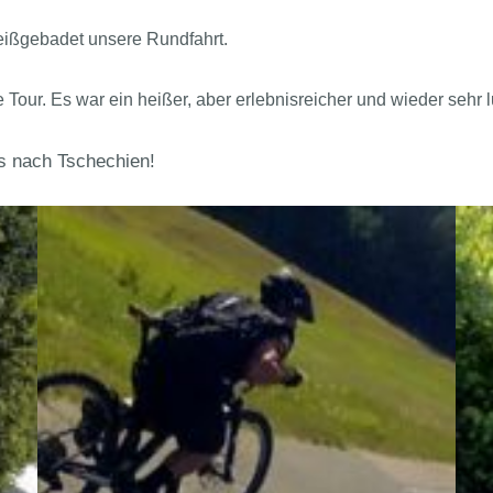
ißgebadet unsere Rundfahrt.
 Tour. Es war ein heißer, aber erlebnisreicher und wieder sehr l
 nach Tschechien!