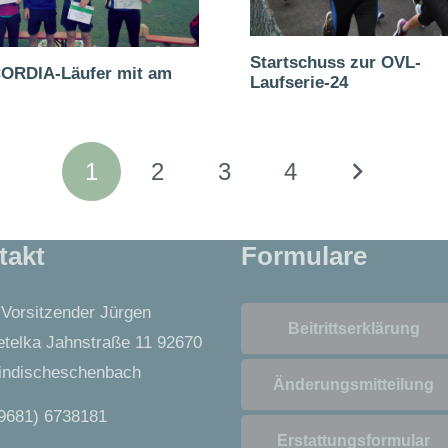
Startschuss zur OVL-
RDIA-Läufer mit am
Laufserie-24
1
2
3
4
takt
Formulare
 Vorsitzender Jürgen
Beitrittserklärung
telka Jahnstraße 11 92670
ndischeschenbach
Änderungsmitteilung
9681) 6738181
Erstattungsformular