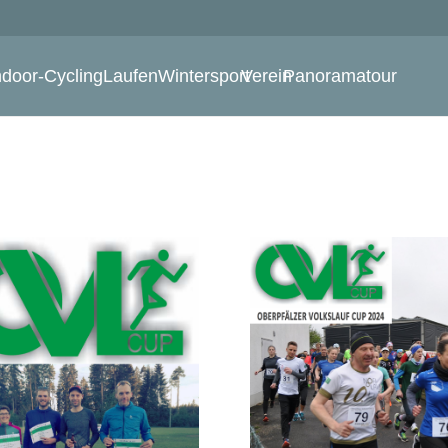
ndoor-Cycling
Laufen
Wintersport
Verein
Panoramatour