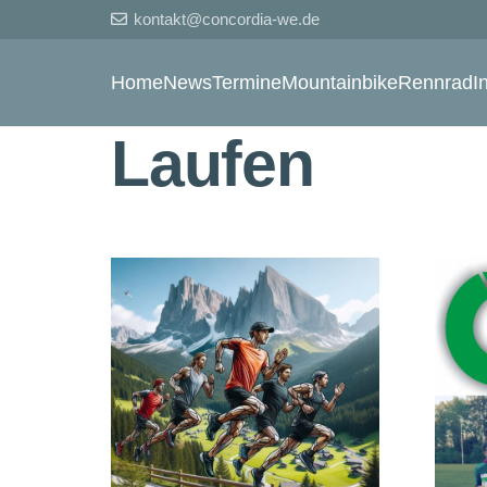
kontakt@concordia-we.de
Home
News
Termine
Mountainbike
Rennrad
I
Laufen