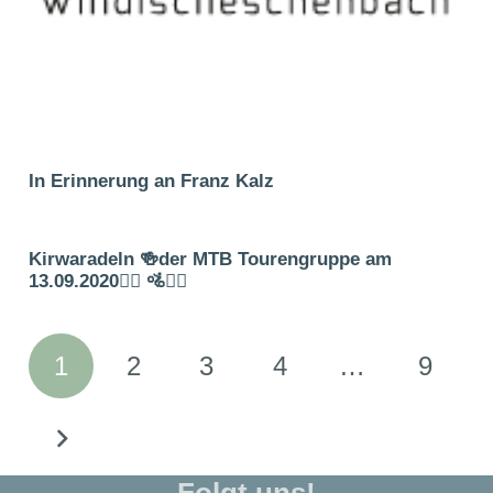
In Erinnerung an Franz Kalz
Kirwaradeln 🍻der MTB Tourengruppe am
13.09.2020🚵‍♀️ 🚵🚵‍♀️
1
2
3
4
…
9