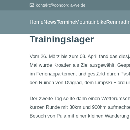
kontakt@concordia-we.de
Home
News
Termine
Mountainbike
Rennrad
I
Trainingslager
Vom 26. März bis zum 03. April fand das diesj
Mal wurde Kroatien als Ziel ausgewählt. Gesp
im Ferienappartement und gestärkt durch Pas
den Ruinen von Dvigrad, dem Limpski Fjord u
Der zweite Tag sollte dann einen Wetterumsch
kurzen Runde mit 30km und 900hm aufmachte.
Besuch von Pula mit einer kleinen Wanderun