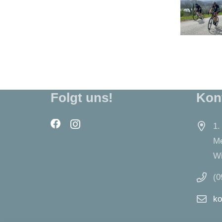
Folgt uns!
Kon
1.
Me
Wi
(0
ko