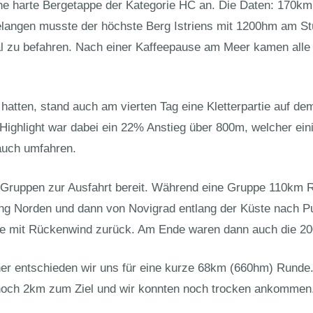
ne harte Bergetappe der Kategorie HC an. Die Daten: 170km 
elangen musste der höchste Berg Istriens mit 1200hm am St
l zu befahren. Nach einer Kaffeepause am Meer kamen alle e
atten, stand auch am vierten Tag eine Kletterpartie auf 
ighlight war dabei ein 22% Anstieg über 800m, welcher eini
 auch umfahren.
Gruppen zur Ausfahrt bereit. Während eine Gruppe 110km Ri
ung Norden und dann von Novigrad entlang der Küste nach Pu
ppe mit Rückenwind zurück. Am Ende waren dann auch die 2
er entschieden wir uns für eine kurze 68km (660hm) Runde. 
 noch 2km zum Ziel und wir konnten noch trocken ankommen