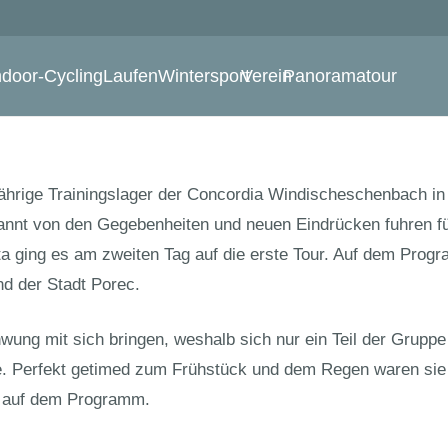
ndoor-Cycling
Laufen
Wintersport
Verein
Panoramatour
ährige Trainingslager der Concordia Windischeschenbach in Ti
annt von den Gegebenheiten und neuen Eindrücken fuhren fü
ta ging es am zweiten Tag auf die erste Tour. Auf dem Pro
nd der Stadt Porec.
wung mit sich bringen, weshalb sich nur ein Teil der Grup
 Perfekt getimed zum Frühstück und dem Regen waren sie 
g auf dem Programm.